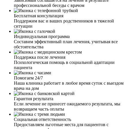
Зависимый соглашается на лечение в результате
профессиональной беседы с врачом
Я человек в возрасте, сердце подводит. И тут
трехдневный запой, чувствую, что сам не выдержал бы.
Бесплатная консультация
Спустился к соседу, он как-то говорил, что его
Поддержим вас и ваших родственников в тяжелой
выводили из запоя. Взял ваш номер и позвонил. Очень
ситуации
приветливая девушка задала мне вопросы про возраст,
про хронические заболевания, аллергии и так далее.
Индивидуальная программа
Озвучила сумму за услуги. Приехал врач, осмотрел,
Составим эффективный план лечения, учитывая все
сделал ЭКГ, померил давление, согласовав со мной
обстоятельства
препараты, поставил капельницу. Очень доволен
работой и результатом. Быстро, четко и по делу.
Поддержка после лечения
Психологическая помощь в социальной адаптации
пациента
Помогаем 24/7
Наша клиника работает в любое время суток с выездом
Мой муж ушёл в запой на несколько недель. Я
врача на дом
обратилась к вам, так как он не хотел выходить из запоя.
Мне дали четкие рекомендации по поведению с ним. И
Гарантия результата
через пару дней, благодаря вашим рекомендациям, я
Если лечение не принесет ожидаемого результата, мы
смогла настоять и уговорить мужа о выводе из запоя.
возвращаем часть оплаты
Приехал врач, установил капельницу, провел беседу с
мужем. Теперь муж хочет закодировать, это чудо и
Социальная ответственность
только.
Предоставляем льготные места для пациентов с