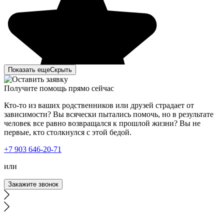
Показать еще
Скрыть
Получите помощь прямо сейчас
Кто-то из ваших родственников или друзей страдает от
зависимости? Вы всячески пытались помочь, но в результате
человек все равно возвращался к прошлой жизни? Вы не
первые, кто столкнулся с этой бедой.
Моя мать с отчимом – запойные люди. Пару дней я не
+7 903 646-20-71
могла до них дозвониться и, конечно же, поехала к ним.
Зайдя в квартиру, ужаснулась. На их мрачный вид было
или
страшно смотреть. Ушла в другую комнату и начала
искать в интернете вывод из запоя. Наткнулась на ваш
Закажите звонок
сайт, чем-то он меня привлек. Позвонила, описала
ситуацию. Ответила на заданные вопросы. Врач
приехал быстро с небольшим ожиданием. Сначала
провел короткую беседу с родителями и сделал