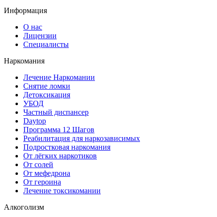
Информация
О нас
Лицензии
Специалисты
Наркомания
Лечение Наркомании
Снятие ломки
Детоксикация
УБОД
Частный диспансер
Daytop
Программа 12 Шагов
Реабилитация для наркозависимых
Подростковая наркомания
От лёгких наркотиков
От солей
От мефедрона
От героина
Лечение токсикомании
Алкоголизм