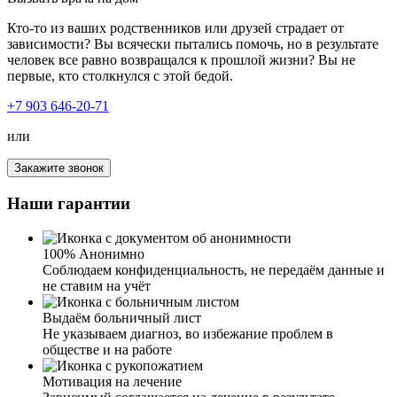
специалистам!
приехал, грамотно и быстро провел процедуру,
установил капельницу, дал все необходимые
Кто-то из ваших родственников или друзей страдает от
рекомендации. Хочу выразить огромную благодарность
зависимости? Вы всячески пытались помочь, но в результате
за вашу внимательность, профессионализм, терпение и
человек все равно возвращался к прошлой жизни? Вы не
работу, которую вы выполняете.
первые, кто столкнулся с этой бедой.
+7 903 646-20-71
или
Закажите звонок
Хочу выразить огромную благодарность вашему
наркологу за вывод из запоя моей дочери! Столкнулась
Наши гарантии
с таким в первые. Дочь пришла домой просто в
неадекватном состоянии, еле стояла на ногах, было
бледное лицо. Испугавшись, я обратилась к вам. Было
100% Анонимно
уже довольно поздно, и я думала, никуда и не
Соблюдаем конфиденциальность, не передаём данные и
дозвонюсь. Но вы ответили быстро, и ночью приехали к
не ставим на учёт
нам. Осмотрев мою дочь и узнав всю информацию,
была поставлена капельница – у дочери было сильное
Выдаём больничный лист
отравление. От ваших услуг только положительные
Не указываем диагноз, во избежание проблем в
эмоции и результат.
обществе и на работе
Мотивация на лечение