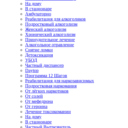
На дому
В стационаре
Амбулаторно
Реабилитация для алкоголиков
Подростковый алкоголизм
Женский алкоголизм
Хронический алкоголизм
Принудительное лечение
Алкогольное отравление
Снятие ломки
Детоксикация
УБОД
Частный диспансер
Daytop
Программа 12 Шагов
Реабилитация для наркозависимых
Подростковая наркомания
От лёгких наркотиков
От солей
От мефедрона
От героина
Лечение токсикомании
На дому
В стационаре
Частный Вытрезвитель