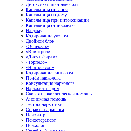
Детоксикация от алкоголя
Капельница от запоя
Капельница на дому
Капельница при интоксикации
Капельница от похмелья
На дому
Кодирование уколом
Двойной блок
«Эспераль»
«Вивитрол»
«Дисульфирам»
«Торпедо»
«Налтрексон»
Кодирование гипнозом
Приём нарколога
Консультация нарколога
Нарколог на дом
Скорая наркологическая помощь
Анонимная помощь
Тест на наркотики
Справка нарколога
Психиатр
Психотерапевт
Психолог
Семейный психолог