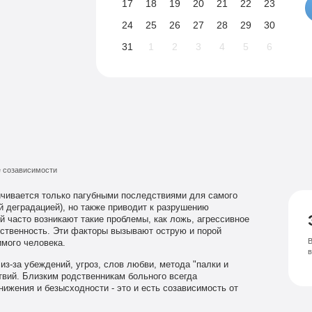
17
18
19
20
21
22
23
24
25
26
27
28
29
30
31
1
2
3
4
5
6
 созависимости
ичивается только пагубными последствиями для самого
й деградацией), но также приводит к разрушению
часто возникают такие проблемы, как ложь, агрессивное
тственность. Эти факторы вызывают острую и порой
В
мого человека.
з-за убеждений, угроз, слов любви, метода "палки и
твий. Близким родственникам больного всегда
нижения и безысходности - это и есть созависимость от