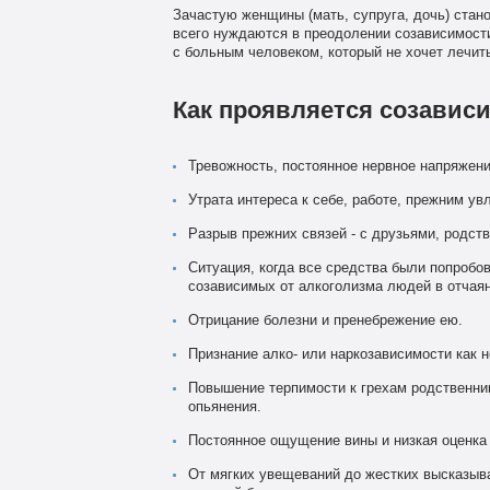
Зачастую женщины (мать, супруга, дочь) стан
всего нуждаются в преодолении созависимости
с больным человеком, который не хочет лечить
Как проявляется созавис
Тревожность, постоянное нервное напряжени
Утрата интереса к себе, работе, прежним ув
Разрыв прежних связей - с друзьями, родст
Ситуация, когда все средства были попробов
созависимых от алкоголизма людей в отчаян
Отрицание болезни и пренебрежение ею.
Признание алко- или наркозависимости как 
Повышение терпимости к грехам родственник
опьянения.
Постоянное ощущение вины и низкая оценка 
От мягких увещеваний до жестких высказыва