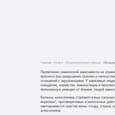
Главная
Услуги
Психиатрическая помощь
Лечение
Проявление химической зависимости не огран
больного (как разрушение психики и личностно
отношений с окружающими. У зависимых людей 
поведение, воровство, манипуляции и безотве
болезненную реакцию от близких людей зависи
Болезнь алкоголизма становится еще сильнее и
морковки", противоречивых и нелогичных дейс
накладывается чувство вины, стыда, страха, у
алкоголизма.