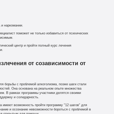
 и наркомании.
ециалист поможет не только избавиться от психических
висимым.
гический центр и пройти полный курс лечения
и.
излечения от созависимости от
ля борьбы с проблемой алкоголизма, позже шаги стали
мостей. Она основана на реальном опыте множества
ем. В рамках программы участники делятся своими
ддержку и солидарность.
а имеют возможность пройти программу "12 шагов" для
нание и осознание невозможности бороться с проблемой в
тся открытым для помощи.