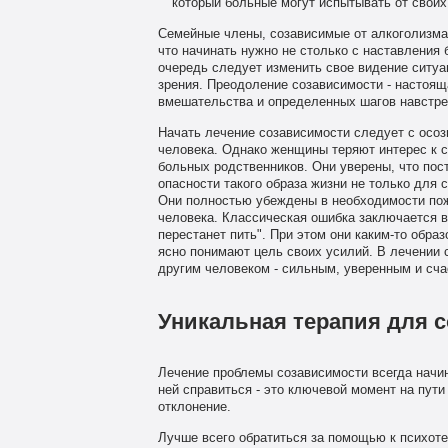
который больные могут испытывать от своих
Семейные члены, созависимые от алкоголизма 
что начинать нужно не столько с наставления 
очередь следует изменить свое видение ситуа
зрения. Преодоление созависимости - настоя
вмешательства и определенных шагов навстре
Начать лечение созависимости следует с осоз
человека. Однако женщины теряют интерес к с
больных родственников. Они уверены, что пост
опасности такого образа жизни не только для 
Они полностью убеждены в необходимости пож
человека. Классическая ошибка заключается в 
перестанет пить". При этом они каким-то обра
ясно понимают цель своих усилий. В лечении 
другим человеком - сильным, уверенным и сч
Уникальная терапия для 
Лечение проблемы созависимости всегда начин
ней справиться - это ключевой момент на пути
отклонение.
Лучше всего обратиться за помощью к психоте