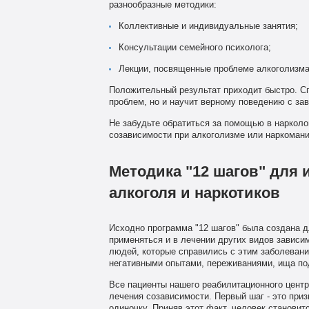
разнообразные методики:
Коллективные и индивидуальные занятия;
Консультации семейного психолога;
Лекции, посвященные проблеме алкоголизма
Положительный результат приходит быстро. Сп
проблем, но и научит верному поведению с за
Не забудьте обратиться за помощью в нарколо
созависимости при алкоголизме или наркомани
Методика "12 шагов" для 
алкоголя и наркотиков
Исходно программа "12 шагов" была создана д
применяться и в лечении других видов зависи
людей, которые справились с этим заболевани
негативными опытами, переживаниями, ища по
Все пациенты нашего реабилитационного центр
лечения созависимости. Первый шаг - это приз
одиночку. Приняв этот факт, человек станови