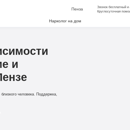
Звонок бесплатный и
Пенза
Круглосуточная помо
Нарколог на дом
лкоголизма
аркомании
исимости
апоя
ме и
е от Алкоголизма
Пензе
ческая помощь
ческая помощь
 близкого человека. Поддержка,
и