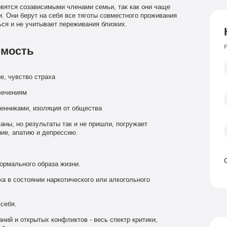
овятся созависимыми членами семьи, так как они чаще
. Они берут на себя все тяготы совместного проживания
ся и не учитывает переживания близких.
Р
имость
е, чувство страха
лечениям
венниками, изоляция от общества
аны, но результаты так и не пришли, погружает
ие, апатию и депрессию.
нормального образа жизни.
а в состоянии наркотического или алкогольного
себя.
ний и открытых конфликтов - весь спектр критики,