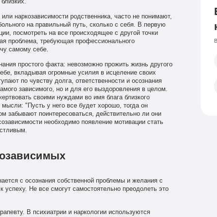
 близких.
или наркозависимости родственника, часто не понимают,
больного на правильный путь, сколько с себя. В первую
ции, посмотреть на все происходящее с другой точки
В
щая проблема, требующая профессионального
чу самому себе.
нания простого факта: невозможно прожить жизнь другого
ебе, вкладывая огромные усилия в исцеление своих
упают по чувству долга, ответственности и осознания
самого зависимого, но и для его выздоровления в целом.
ертвовать своими нуждами во имя блага близкого
мысли: "Пусть у него все будет хорошо, тогда он
зом забывают поинтересоваться, действительно ли они
созависимости необходимо появление мотивации стать
астливым.
созависимых
ается с осознания собственной проблемы и желания с
 к успеху. Не все смогут самостоятельно преодолеть это
рапевту. В психиатрии и наркологии используются