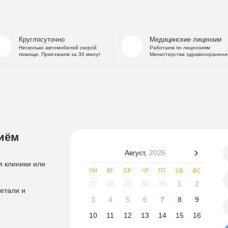
Круглосуточно
Медицинские лицензии
Несколько автомобилей скорой
Работаем по лицензиям
помощи. Приезжаем за 30 минут
Министерства здравоохранени
иём
Август,
2026
 клиники или
ПН
ВТ
СР
ЧТ
ПТ
СБ
ВС
27
28
29
30
31
1
2
етали и
3
4
5
6
7
8
9
10
11
12
13
14
15
16