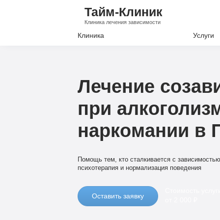
Тайм-Клиник
Клиника лечения зависимости
Клиника
Услуги
Лечение А
Лечение Н
Лечение созав
Вывод из з
при алкоголиз
Кодировани
наркомании в 
Наркологи
Психиатри
Помощь тем, кто сталкивается с зависимостью
психотерапия и нормализация поведения
Стоимость услуг
Оставить заявку
от 2 000 ₽