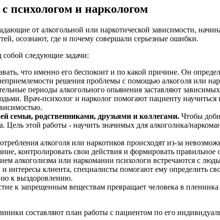
 с психологом и наркологом
традающие от алкогольной или наркотической зависимости, начин
ей, осознают, где и почему совершали серьезные ошибки.
 собой следующие задачи:
вать, что именно его беспокоит и по какой причине. Он определ
неприемлемости решения проблемы с помощью алкоголя или нар
льные периоды алкогольного опьянения заставляют зависимых 
юдьми. Врач-психолог и нарколог помогают пациенту научиться 
ависимостью.
ей семьи, родственниками, друзьями и коллегами.
Чтобы доби
. Цель этой работы - научить значимых для алкоголика/наркома
требления алкоголя или наркотиков происходят из-за невозможн
ание, контролировать свои действия и формировать правильное 
ием алкоголизма или наркомании психологи встречаются с людьм
и интересы клиента, специалисты помогают ему определить сво
цию к выздоровлению.
тие к запрещенным веществам превращает человека в пленника
клиники составляют план работы с пациентом по его индивидуа