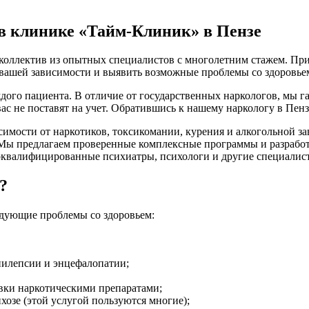
в клинике «Тайм-Клиник» в Пензе
коллектив из опытных специалистов с многолетним стажем. При
ь вашей зависимости и выявить возможные проблемы со здоровье
дого пациента. В отличие от государственных наркологов, мы
ас не поставят на учет. Обратившись к нашему наркологу в Пенз
имости от наркотиков, токсикомании, курения и алкогольной з
 Мы предлагаем проверенные комплексные программы и разрабо
коквалифицированные психиатры, психологи и другие специалист
?
едующие проблемы со здоровьем:
пилепсии и энцефалопатии;
вки наркотическими препаратами;
хозе (этой услугой пользуются многие);