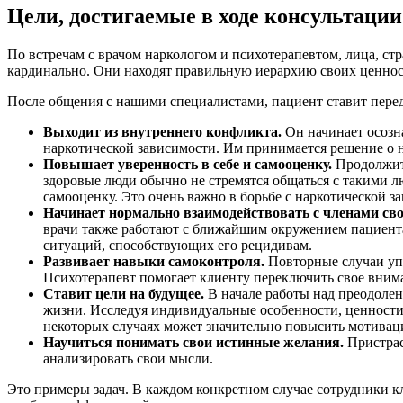
Цели, достигаемые в ходе консультации
По встречам с врачом наркологом и психотерапевтом, лица, с
кардинально. Они находят правильную иерархию своих ценност
После общения с нашими специалистами, пациент ставит перед
Выходит из внутреннего конфликта.
Он начинает осозна
наркотической зависимости. Им принимается решение о 
Повышает уверенность в себе и самооценку.
Продолжите
здоровые люди обычно не стремятся общаться с такими л
самооценку. Это очень важно в борьбе с наркотической з
Начинает нормально взаимодействовать с членами сво
врачи также работают с ближайшим окружением пациента
ситуаций, способствующих его рецидивам.
Развивает навыки самоконтроля.
Повторные случаи упо
Психотерапевт помогает клиенту переключить свое вним
Ставит цели на будущее.
В начале работы над преодолен
жизни. Исследуя индивидуальные особенности, ценности 
некоторых случаях может значительно повысить мотива
Научиться понимать свои истинные желания.
Пристрас
анализировать свои мысли.
Это примеры задач. В каждом конкретном случае сотрудники 