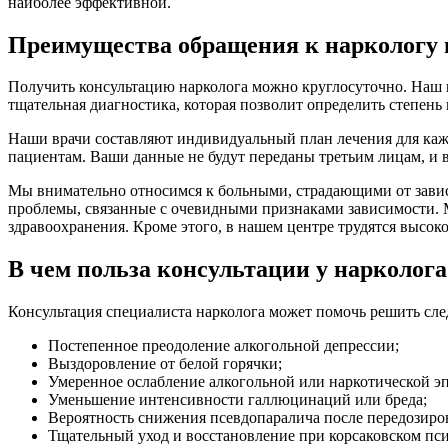
наиболее эффективной.
Преимущества обращения к наркологу 
Получить консультацию нарколога можно круглосуточно. Наш 
тщательная диагностика, которая позволит определить степен
Наши врачи составляют индивидуальный план лечения для каж
пациентам. Ваши данные не будут переданы третьим лицам, и в
Мы внимательно относимся к больными, страдающими от завис
проблемы, связанные с очевидными признаками зависимости.
здравоохранения. Кроме этого, в нашем центре трудятся высо
В чем польза консультации у нарколога
Консультация специалиста нарколога может помочь решить сл
Постепенное преодоление алкогольной депрессии;
Выздоровление от белой горячки;
Умеренное ослабление алкогольной или наркотической э
Уменьшение интенсивности галлюцинаций или бреда;
Вероятность снижения псевдопаралича после передозиро
Тщательный уход и восстановление при корсаковском пси