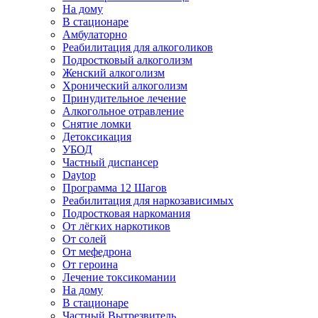
На дому
В стационаре
Амбулаторно
Реабилитация для алкоголиков
Подростковый алкоголизм
Женский алкоголизм
Хронический алкоголизм
Принудительное лечение
Алкогольное отравление
Снятие ломки
Детоксикация
УБОД
Частный диспансер
Daytop
Программа 12 Шагов
Реабилитация для наркозависимых
Подростковая наркомания
От лёгких наркотиков
От солей
От мефедрона
От героина
Лечение токсикомании
На дому
В стационаре
Частный Вытрезвитель