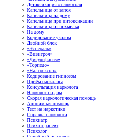
Детоксикация от алкоголя
Капельница от запоя
Капельница на дому
Капельница при интоксикации
Капельница от похмелья
На дому
Кодирование уколом
Двойной блок
«Эспераль»
«Вивитрол»
«Дисульфирам»
«Торпедо»
«Налтрексон»
Кодирование гипнозом
Приём нарколога
Консультация нарколога
Нарколог на дом
Скорая наркологическая помощь
Анонимная помощь
Тест на наркотики
Справка нарколога
Психиатр
Психотерапевт
Психолог
Семейный психолог